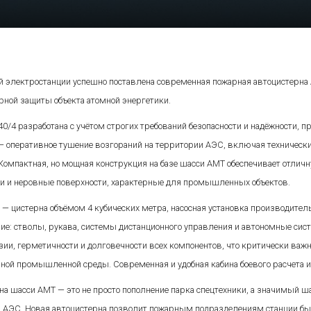
 электростанции успешно поставлена современная пожарная автоцистерна А
рной защиты объекта атомной энергетики.
40/4 разработана с учётом строгих требований безопасности и надёжности, 
 — оперативное тушение возгораний на территории АЭС, включая техническ
 Компактная, но мощная конструкция на базе шасси АМТ обеспечивает отл
ти и неровные поверхности, характерные для промышленных объектов.
 — цистерна объёмом 4 кубических метра, насосная установка производитель
ие: стволы, рукава, системы дистанционного управления и автономные сис
зии, герметичности и долговечности всех компонентов, что критически ва
ной промышленной среды. Современная и удобная кабина боевого расчета и
 на шасси АМТ — это не просто пополнение парка спецтехники, а значимый 
й АЭС. Новая автоцистерна позволит пожарным подразделениям станции бы