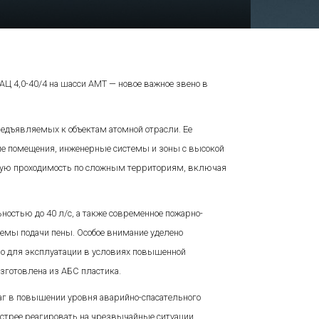
Ц 4,0-40/4 на шасси АМТ — новое важное звено в
предъявляемых к объектам атомной отрасли. Ее
ие помещения, инженерные системы и зоны с высокой
ичную проходимость по сложным территориям, включая
ностью до 40 л/с, а также современное пожарно-
темы подачи пены. Особое внимание уделено
жно для эксплуатации в условиях повышенной
зготовлена из АБС пластика.
шаг в повышении уровня аварийно-спасательного
стрее реагировать на чрезвычайные ситуации,