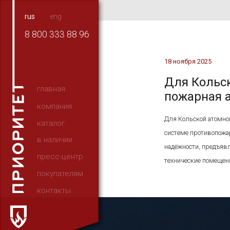
rus
eng
8 800 333 88 96
18 ноября 2025
Для Кольс
главная
пожарная а
компания
Для Кольской атомной
каталог
системе противопожар
в наличии
надёжности, предъявл
пресс-центр
технические помещени
покупателям
контакты